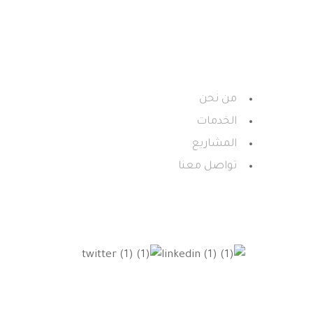
إحدى كيانـات معهـد الاستشـارات 
التابـع لجامعـة الأميــر سطـام بــن 
من نحن
الخدمات
المشاريع
تواصل معنا