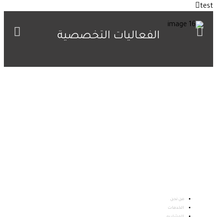
test
الفعاليات التخصصية
إحدى كيانـات معهـد الاستشـارات وحلـــول الأعمـال سيز
التابـع لجامعـة الأميــر سطـام بــن عبدالعـزيـز
من نحن
الخدمات
المشاريع