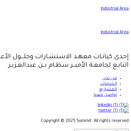
Industrial Area
Industrial Area
إحدى كيانـات معهـد الاستشـارات وحلـــول الأع
التابـع لجامعـة الأميــر سطـام بــن عبدالعـزيـز
من نحن
الخدمات
المشاريع
تواصل معنا
Copyright © 2025 Summit. All rights reserved.