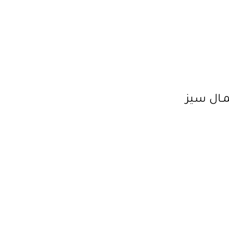
مـال سيز