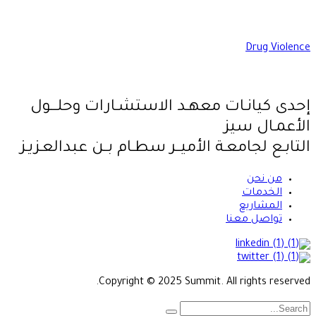
Drug Violence
إحدى كيانـات معهـد الاستشـارات وحلـــول
الأعمـال سيز
التابـع لجامعـة الأميــر سطـام بــن عبدالعـزيـز
من نحن
الخدمات
المشاريع
تواصل معنا
Copyright © 2025 Summit. All rights reserved.